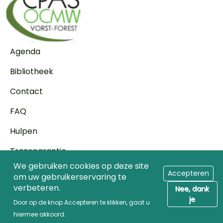
Voet
Agenda
Bibliotheek
Contact
FAQ
Hulpen
Transparantie
We gebruiken cookies op deze site
Wettelijke vermeldingen
Accepteren
om uw gebruikerservaring te
verbeteren.
Nee, dank
Toegang voor zorgprofessionals
je
Door op de knop Accepteren te klikken, gaat u
© 2026 Caravane media
hiermee akkoord.