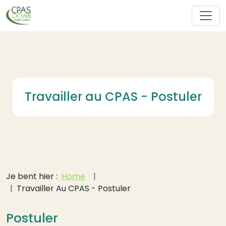
Overslaan en naar de inhoud gaan
Travailler au CPAS - Postuler
Kruimelpad
Je bent hier :
Home
Travailler Au CPAS - Postuler
Postuler