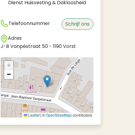
Dienst Huisvesting & Dakloosheid
Telefoonnummer
Schrijf ons
Adres
J-B Vanpéstraat 50
-
1190
Vorst
+
−
Leaflet
|
©
OpenStreetMap
contributors