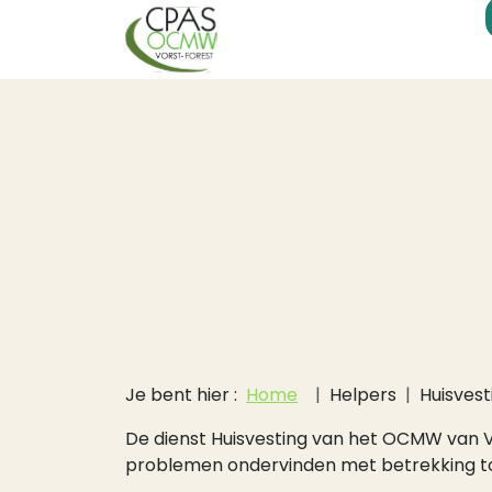
Hoofdnavigati
Overslaan en naar de inhoud gaan
Kruimelpad
Je bent hier :
Home
Helpers
Huisvest
De dienst Huisvesting van het OCMW van Vo
problemen ondervinden met betrekking tot