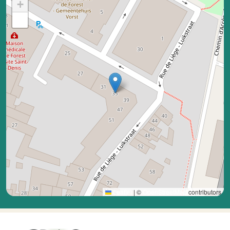
+
−
Leaflet
|
©
OpenStreetMap
contributors