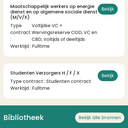
Maatschappelijk werkers op energie
Bekijk
dienst en op algemene sociale dienst
(M/V/X)
Type
Voltijdse VC +
contract
Wervingsreserve COD, VC en
:
CBD, Voltijds of deeltijds
Temps de travail
Werktijd :
Fulltime
Studenten Verzorgers H / F / X
Bekijk
Type contract :
Studenten contract
Temps de travail
Werktijd :
Fulltime
Bibliotheek
Bekijk alle bronnen