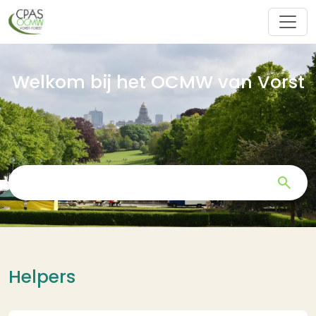
Overslaan en naar de inhoud gaan
Welkom bij het OCMW van Vorst
Zoeken
Helpers