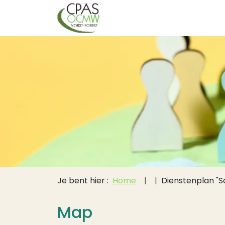
Hoofdnavigati
Overslaan en naar de inhoud gaan
Kruimelpad
Je bent hier :
Home
Dienstenplan "So
Map