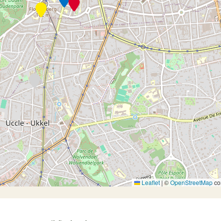
Leaflet
|
©
OpenStreetMap
con