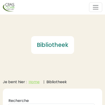
Overslaan en naar de inhoud gaan
Bibliotheek
Kruimelpad
Je bent hier :
Home
Bibliotheek
Recherche