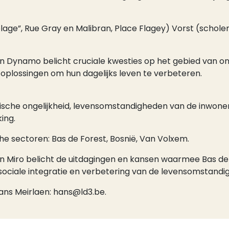
 plage”, Rue Gray en Malibran, Place Flagey) Vorst (schole
n Dynamo belicht cruciale kwesties op het gebied van onde
e oplossingen om hun dagelijks leven te verbeteren.
che ongelijkheid, levensomstandigheden van de inwoners,
king.
he sectoren: Bas de Forest, Bosnië, Van Volxem.
van Miro belicht de uitdagingen en kansen waarmee Bas 
, sociale integratie en verbetering van de levensomstandi
ns Meirlaen: hans@ld3.be.