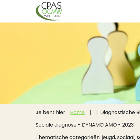
Hoofdnavigati
Overslaan en naar de inhoud gaan
Kruimelpad
Je bent hier :
Home
Diagnostische B
Sociale diagnose - DYNAMO AMO - 2023
Thematische categorieën: jeugd, sociaal, 