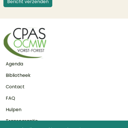
Voet
Agenda
Bibliotheek
Contact
FAQ
Hulpen
Transparantie