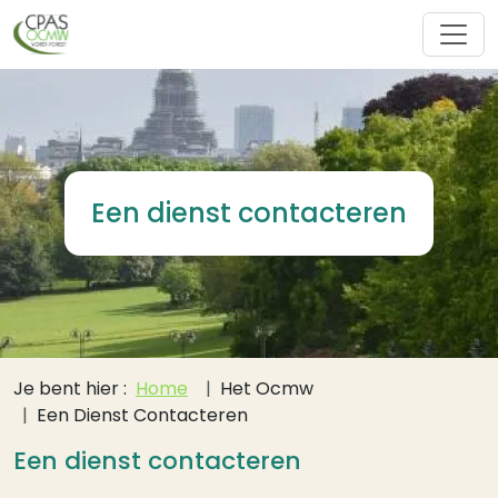
Overslaan en naar de inhoud gaan
Een dienst contacteren
Kruimelpad
Je bent hier :
Home
Het Ocmw
Een Dienst Contacteren
Een dienst contacteren