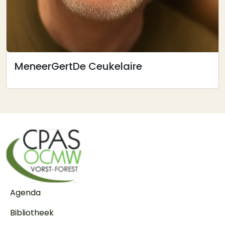
Meneer
Gert
De Ceukelaire
Voet
Agenda
Bibliotheek