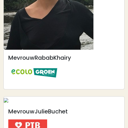
Mevrouw
Rabab
Khairy
Afbeelding
Mevrouw
Julie
Buchet
Afbeelding