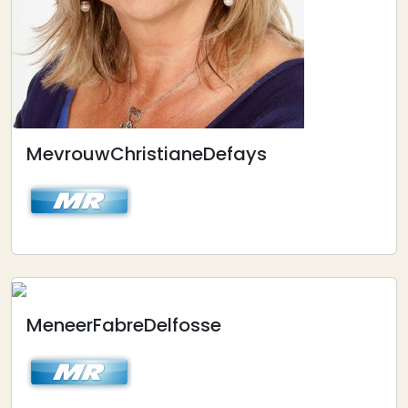
Mevrouw
Christiane
Defays
Afbeelding
Meneer
Fabre
Delfosse
Afbeelding