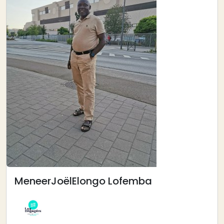
Meneer
Joël
Elongo Lofemba
Afbeelding