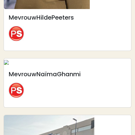
Mevrouw
Hilde
Peeters
Afbeelding
Mevrouw
Naïma
Ghanmi
Afbeelding