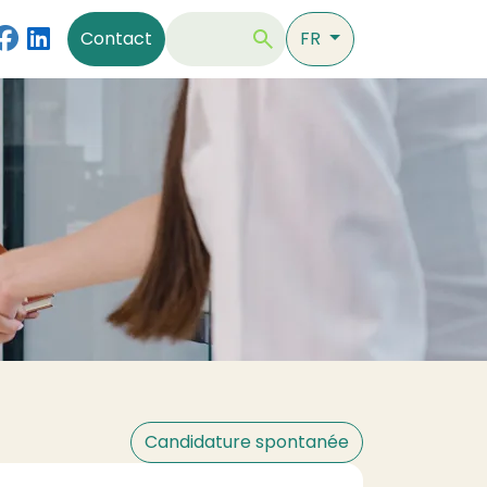
Contact
Rechercher
Contact
FR
Candidature spontanée