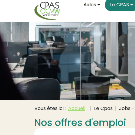
Main navigati
Aller au contenu principal
Aides
Le CPAS
Fil d'Ariane
Vous êtes ici :
Accueil
Le Cpas
Jobs -
Nos offres d'emploi