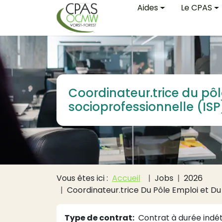
Main navigati
Aller au contenu principal
Aides
Le CPAS
Coordinateur.trice du pôl
socioprofessionnelle (ISP
Fil d'Ariane
Vous êtes ici :
Accueil
Jobs
2026
Coordinateur.trice Du Pôle Emploi et Du 
Type de contrat
Contrat à durée ind