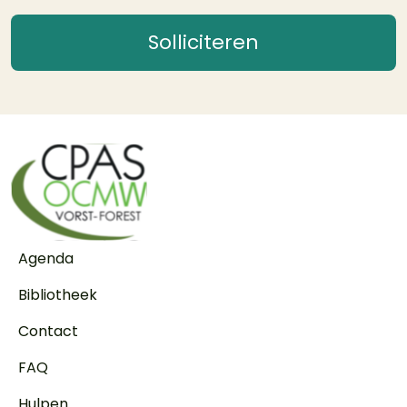
Solliciteren
Voet
Agenda
Bibliotheek
Contact
FAQ
Hulpen