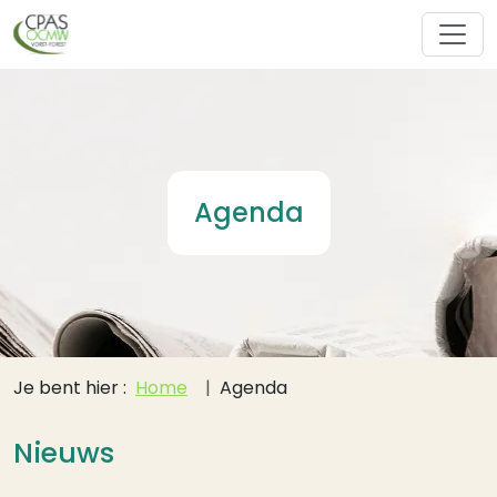
Overslaan en naar de inhoud gaan
Agenda
Kruimelpad
Je bent hier :
Home
Agenda
Nieuws