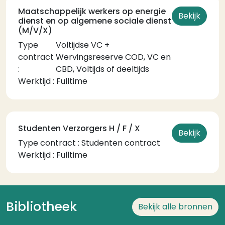
Maatschappelijk werkers op energie
Bekijk
dienst en op algemene sociale dienst
(M/V/X)
Type
Voltijdse VC +
contract
Wervingsreserve COD, VC en
:
CBD, Voltijds of deeltijds
Temps de travail
Werktijd :
Fulltime
Studenten Verzorgers H / F / X
Bekijk
Type contract :
Studenten contract
Temps de travail
Werktijd :
Fulltime
Bibliotheek
Bekijk alle bronnen