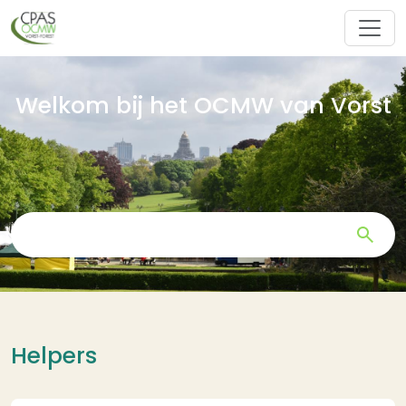
Overslaan en naar de inhoud gaan
Welkom bij het OCMW van Vorst
Zoeken
Helpers