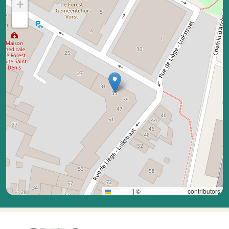
+
−
Leaflet
|
©
OpenStreetMap
contributors