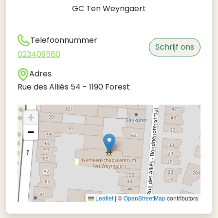
GC Ten Weyngaert
Telefoonnummer
Schrijf ons
023409580
Adres
Rue des Alliés 54
-
1190
Forest
+
−
Leaflet
|
©
OpenStreetMap
contributors