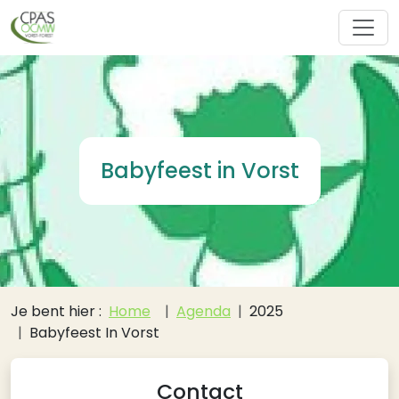
Overslaan en naar de inhoud gaan
Babyfeest in Vorst
Kruimelpad
Je bent hier :
Home
Agenda
2025
Babyfeest In Vorst
Contact