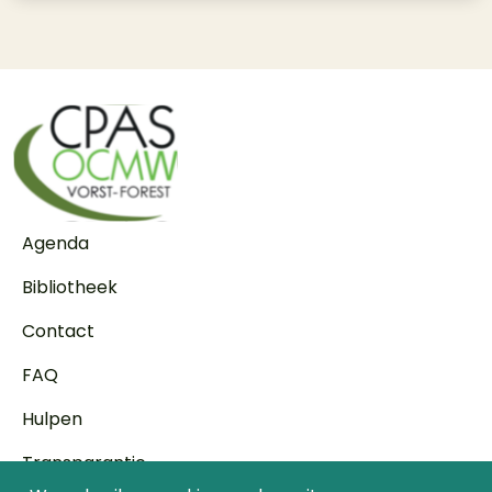
Voet
Agenda
Bibliotheek
Contact
FAQ
Hulpen
Transparantie