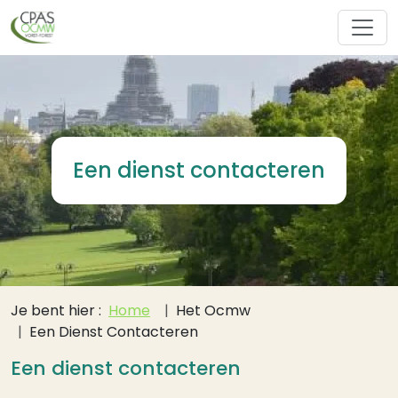
Overslaan en naar de inhoud gaan
Een dienst contacteren
Kruimelpad
Je bent hier :
Home
Het Ocmw
Een Dienst Contacteren
Een dienst contacteren