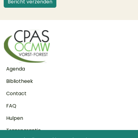
Voet
Agenda
Bibliotheek
Contact
FAQ
Hulpen
Transparantie