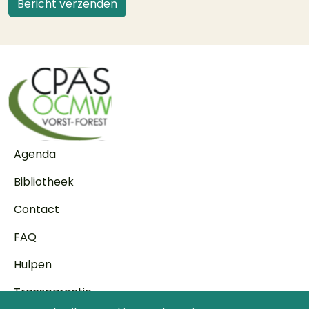
Voet
Agenda
Bibliotheek
Contact
FAQ
Hulpen
Transparantie