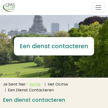
Overslaan en naar de inhoud gaan
Een dienst contacteren
Kruimelpad
Je bent hier :
Home
Het Ocmw
Een Dienst Contacteren
Een dienst contacteren