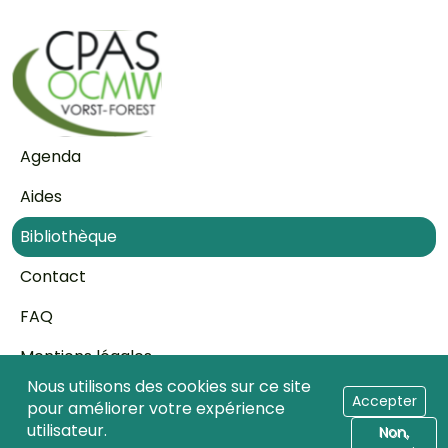
Pied de page
Agenda
Aides
Bibliothèque
Contact
FAQ
Mentions légales
Nous utilisons des cookies sur ce site
Transparence
Accepter
pour améliorer votre expérience
utilisateur.
Non,
Accès professionnels de la santé