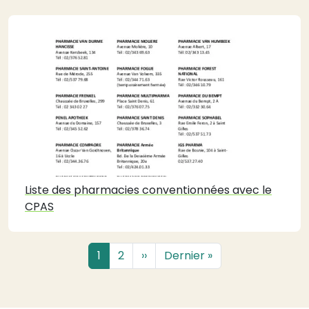
Liste des pharmacies conventionnées avec le
CPAS
Pagination
Page
Page
Page suivante
Dernière page
1
2
››
Dernier »