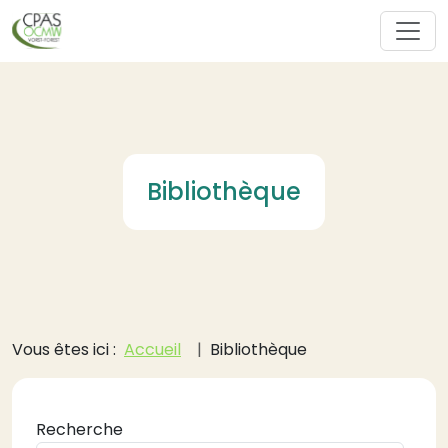
Aller au contenu principal
Bibliothèque
Fil d'Ariane
Vous êtes ici :
Accueil
Bibliothèque
Recherche