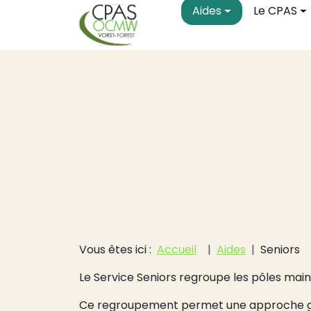
Main navigati
Aller au contenu principal
Aides
Le CPAS
Fil d'Ariane
Vous êtes ici :
Accueil
Aides
Seniors
Le Service Seniors regroupe les pôles mai
Ce regroupement permet une approche glo