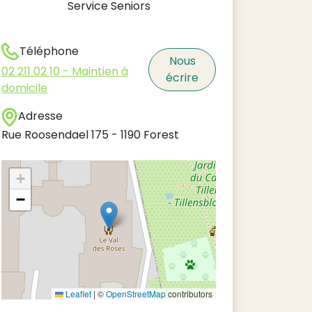
Service Seniors
Téléphone
Nous
02 211 02 10 - Maintien à
écrire
domicile
Adresse
Rue Roosendael 175
-
1190
Forest
+
−
Leaflet
|
©
OpenStreetMap
contributors