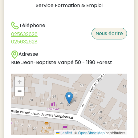
Service Formation & Emploi
Téléphone
Nous écrire
025632626
025632628
Adresse
Rue Jean-Baptiste Vanpé 50
-
1190
Forest
+
−
Leaflet
|
©
OpenStreetMap
contributors